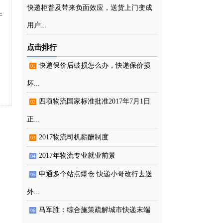
快递柜普及带来负面效应，送货上门变成
件
用户...
点击排行
快递保价后破损怎么办，快递保价损
01
坏...
四项物流国家标准批准2017年7月1日
02
正...
2017物流司机薪酬制度
03
2017年物流专业就业前景
04
申通多个站点爆仓 快递小哥改行去送
05
外...
马军胜：综合施策疏解城市快递末端
06