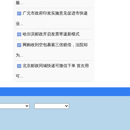
服...
广元市政府印发实施意见促进市快递
07
业...
哈尔滨邮政开启发票寄递新模式
08
网购收到空包裹索三倍赔偿，法院却
09
为...
北京邮政同城快递可微信下单 首次用
10
可...