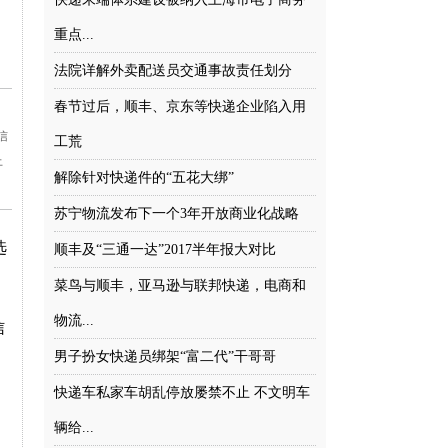
重点...
法院详解外卖配送员交通事故责任划分
春节过后，顺丰、京东等快递企业陷入用
信
工荒
上
解除针对快递件的“五花大绑”
苏宁物流发布下一个3年开放商业化战略
选
顺丰及“三通一达”2017半年报大对比
菜鸟与顺丰，亚马逊与联邦快递，电商和
物流...
信
男子扮女快递员绑架“富二代”干哥哥
快递车私家车胡乱停放屡禁不止 不文明车
辆给...