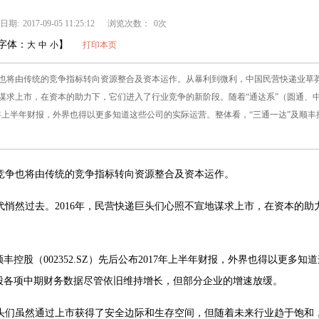
日期:
2017-09-05 11:25:12
浏览次数：
0次
字体：
】
大
中
小
打印本页
也将由传统的竞争指标转向资源整合及资本运作。从暴利到微利，中国民营快递业草
地谋求上市，在资本的助力下，它们进入了行业竞争的新阶段。随着“通达系”（圆通、
017年上半年财报，外界也得以更多知道这些公司的实际运营。整体看，“三通一达”及顺丰
竞争也将由传统的竞争指标转向资源整合及资本运作。
悄然过去。2016年，民营快递巨头们心照不宣地谋求上市，在资本的助
控股（002352.SZ）先后公布2017年上半年财报，外界也得以更多知道
股各项中期财务数据尽管依旧维持增长，但部分企业的增速放缓。
头们虽然通过上市获得了安全边际和生存空间，但随着未来行业趋于饱和