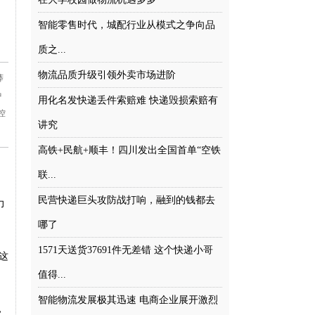
智能零售时代，城配行业从模式之争向品
质之...
物流品质升级引领外卖市场进阶
莽
中
用化名发快递丢件索赔难 快递毁损索赔有
控
讲究
高铁+民航+顺丰！四川发出全国首单“空铁
联...
民营快递巨头攻防战打响，融到的钱都去
力
哪了
1571天送货37691件无差错 这个快递小哥
这
值得...
智能物流发展极其迅速 电商企业展开激烈
，