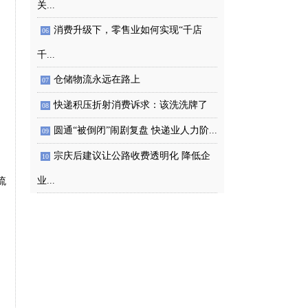
关...
消费升级下，零售业如何实现“千店
06
千...
仓储物流永远在路上
07
快递积压折射消费诉求：该洗洗牌了
08
圆通“被倒闭”闹剧复盘 快递业人力阶...
09
宗庆后建议让公路收费透明化 降低企
10
业...
流