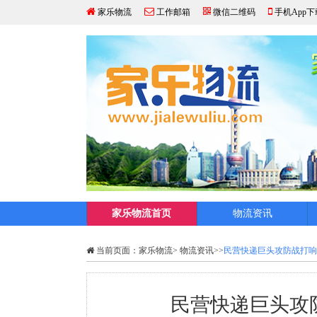
家乐物流
工作邮箱
微信二维码
手机App下
家乐物流首页
物流资讯
当前页面：
家乐物流
>
物流资讯
>>
民营快递巨头攻防战打响
民营快递巨头攻