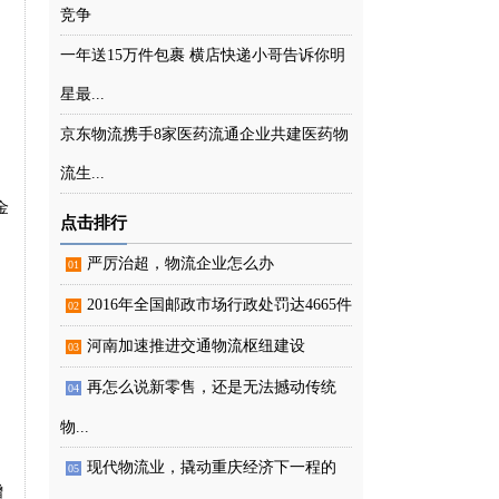
竞争
一年送15万件包裹 横店快递小哥告诉你明
星最...
京东物流携手8家医药流通企业共建医药物
流生...
金
点击排行
严厉治超，物流企业怎么办
01
。
2016年全国邮政市场行政处罚达4665件
02
河南加速推进交通物流枢纽建设
03
再怎么说新零售，还是无法撼动传统
04
物...
现代物流业，撬动重庆经济下一程的
05
增