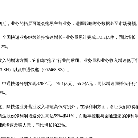
初期，业务的拓展可能会拖累主营业务，进而影响财务数据甚至市场份额
国快递业务继续维持快速增长--业务量累计完成173.2亿件，同比增长
.2%。
收入的增速方面，它们却“拖了”行业的后腿。业务量和业务收入增速低于
SH）以及申通快递（002468.SZ）。
通快递分别实现320亿元、79.1亿元、55.3亿元，同比增速同样低于行
5%。
化。除快递业务营业收入增速高低有别外，在净利润方面，各巨头们取得
韵达股份净利润增速分别高达59%和41%，而顺丰控股与圆通速递的净利
利润增速差强人意，同比增长约23%。