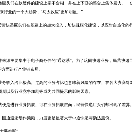
递巨头们在软硬件的建设上毫不含糊，并在上下游的整合上集体发力。一
来行业的一个大趋势，‘马太效应’更加明显。”
。民营快递巨头们在基建上的加大投入，加快规模化建设，以应对白热化的
件来源主要集中于电子商务件的“通达系”。为了巩固快递业务，民营快递
等方面进行产业链布局。
业务收入占比极高。过高的业务占比也意味着风险的存在。在各大券商针
预期以及行业竞争加剧等成为共同提示的影响因素。
法便是进行业务拓展。可在业务拓展层面，民营快递巨头们却出现了差异
、圆通速递动作频频，力度更是显著大于中通快递与韵达股份。
大展拳脚”。