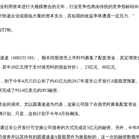
企业利用资本进行大规模整合的元年，行业竞争也将由传统的竞争指标转向
市快递企业或面临大量的资本支出，其短期的收益率将遭遇一定压力。”
在打响。
圆通速递（600233.SH）、顺丰控股借壳上市时均募集了配套资金，其定增资
，其中20亿元用于支付借壳时的现金对价）、23亿元、80亿元。
），则于今年4月25日公布了约45亿元的2017年度非公开发行A股股票预案
完成了约14亿美元的IPO融资。
资金的渴求。尤以圆通速递为代表，这家公司除了在借壳时募集配套资金
增计划。只是，这份计划于今年4月份搁浅。
通过非公开发行可交换公司债券的方式完成近5亿元的融资。另外，今年8
司债券并以其持有的圆通速递A股股票作为换股标的，这一次的融资数额