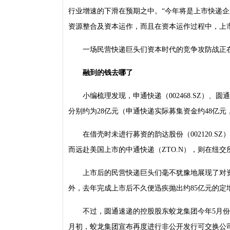
行业增速的下滑在预期之中。“今年将是上市快递
资源整合及资本运作，而且在资本运作过程中，上
一场民营快递巨头们资本时代的竞争攻防战正
融到的钱去哪了
小编梳理发现，申通快递（002468.SZ）、
分别约为28亿元（申通快递实际募集资金约48亿元
在借壳时未进行募资的韵达股份（002120.SZ
而远赴美国上市的中通快递（ZTO.N），则在纽交所
上市后的民营快递巨头们毫不犹豫地展现了对
外，去年完成上市后不久便迅疾抛出约85亿元的定
不过，圆通速递的控股股东蛟龙集团今年5月份
月初，蛟龙集团宣布再度进行非公开发行可交换公