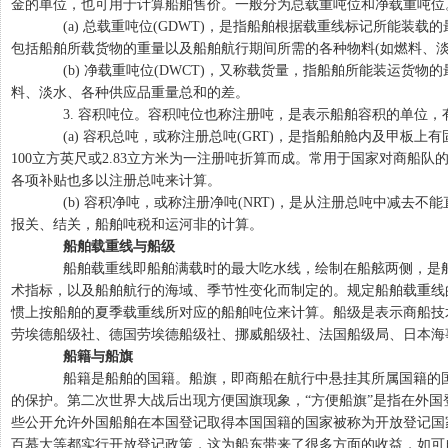
金的单位，也可用于计算船舶售价。一般分为总载重吨位和净载重吨位
(a) 总载重吨位(GDWT)，是指船舶根据载重线标记所能装载
包括船舶所载货物的重量以及船舶航行期间所需的各种物料(如燃料、淡
(b) 净载重吨位(DWCT)，又称载货量，指船舶所能装运货物
料、淡水、各种供应品重量总和的差。
3. 容积吨位。容积吨位也称注册吨，是表示船舶容积的单位，
(a) 容积总吨，或称注册总吨(GRT)，是指船舶舱内及甲板上
100立方英尺或2.83立方米为一注册吨折算而成。常用于国家对商船
各项补贴也多以注册总吨来计算。
(b) 容积净吨，或称注册净吨(NRT)，是从注册总吨中减去不
报关、结关，船舶吨税和运河非的计算。
船舶载重线与船级
船舶载重线即船舶满载时的最大吃水线，绘制在船舷两侧，是船
术指标，以及船舶航行的海域、季节性变化而制定的。规定船舶载重线
惯上按船舶的夏季载重线所对应的船舶吨位来计算。船级是表示商船技
劳埃德船级社、德国劳埃德船级社、挪威船级社、法国船级局、日本海
船籍与船旗
船籍是船舶的国籍。船旗，即商船在航行中悬挂其所属国籍的国
的保护。第二次世界大战后出现方便国旗现象，“方便船旗”是指在外
些公开允许外国船舶在本国登记取得本国国籍的国家被称为开放登记国
百慕大等都实行开放登记政策，这为船东带来了很多方面的收益，如可