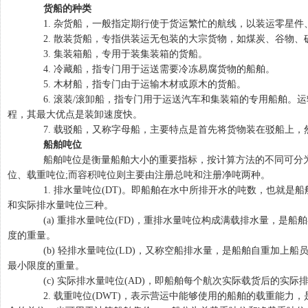
货船的种类
1. 杂货船，一般指定期行使于货运繁忙的航线，以装运零星件
2. 散装货船，专指供装运无包装的大宗货物，如煤炭、谷物、
3. 集装箱船，专用于装集装箱的货船。
4. 冷藏船，指专门用于运送需要冷冻易腐货物的船舶。
5. 木材船，指专门由于运输木材或原木的货船。
6. 滚装/滚卸船，指专门用于运送汽车和集装箱的专用船舶。
程，其最大优点是装卸速度快。
7. 载驳船，又称字母船，主要特点是首先将货物装在驳船上，
船舶吨位
船舶吨位是衡量船舶大小的重要指标，按计算方法的不同可分为
位、载重吨位;而容积吨位则主要由注册总吨和注册净吨两种。
1. 排水量吨位(DT)。即船舶在水中所排开水的吨数，也就是
和实际排水量吨位三种。
(a) 重排水量吨位(FD)，重排水量吨位构成满载排水量，是
度的重量。
(b) 轻排水量吨位(LD)，又称空船排水量，是船舶自重加上船
最小限度的重量。
(c) 实际排水量吨位(AD)，即船舶每个航次实际载货后的实际
2. 载重吨位(DWT)，表示营运中能够使用的船舶的载重能力