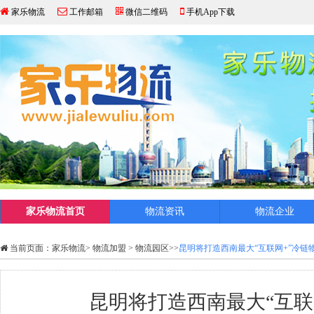
家乐物流
工作邮箱
微信二维码
手机App下载
家乐物流首页
物流资讯
物流企业
当前页面：
家乐物流
>
物流加盟
>
物流园区
>>
昆明将打造西南最大“互联网+”冷链
昆明将打造西南最大“互联